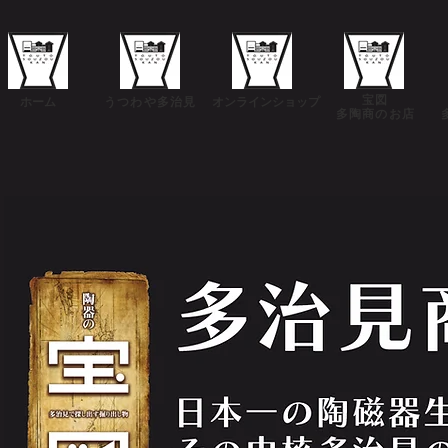
​宝図
​ホーム
​うつわや多治見
​オンラインショップ
​多陶商のお店